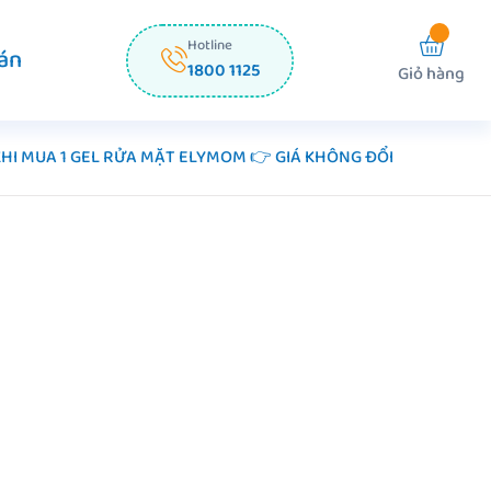
Hotline
án
1800 1125
Giỏ hàng
 KHI MUA 1 GEL RỬA MẶT ELYMOM 👉 GIÁ KHÔNG ĐỔI
Z