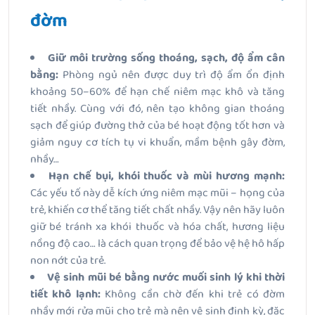
đờm
Giữ môi trường sống thoáng, sạch, độ ẩm cân
bằng:
Phòng ngủ nên được duy trì độ ẩm ổn định
khoảng 50–60% để hạn chế niêm mạc khô và tăng
tiết nhầy. Cùng với đó, nên tạo không gian thoáng
sạch để giúp đường thở của bé hoạt động tốt hơn và
giảm nguy cơ tích tụ vi khuẩn, mầm bệnh gây đờm,
nhầy…
Hạn chế bụi, khói thuốc và mùi hương mạnh:
Các yếu tố này dễ kích ứng niêm mạc mũi – họng của
trẻ, khiến cơ thể tăng tiết chất nhầy. Vậy nên hãy luôn
giữ bé tránh xa khói thuốc và hóa chất, hương liệu
nồng độ cao… là cách quan trọng để bảo vệ hệ hô hấp
non nớt của trẻ.
Vệ sinh mũi bé bằng nước muối sinh lý khi thời
tiết khô lạnh:
Không cần chờ đến khi trẻ có đờm
nhầy mới rửa mũi cho trẻ mà nên vệ sinh định kỳ, đặc