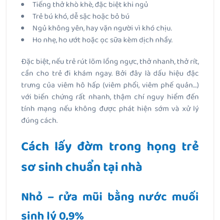
Tiếng thở khò khè, đặc biệt khi ngủ
Trẻ bú khó, dễ sặc hoặc bỏ bú
Ngủ không yên, hay vặn người vì khó chịu.
Ho nhẹ, ho ướt hoặc ọc sữa kèm dịch nhầy.
Đặc biệt, nếu trẻ rút lõm lồng ngực, thở nhanh, thở rít,
cần cho trẻ đi khám ngay. Bởi đây là dấu hiệu đặc
trưng của viêm hô hấp (viêm phổi, viêm phế quản…)
với biến chứng rất nhanh, thậm chí nguy hiểm đến
tính mạng nếu không được phát hiện sớm và xử lý
đúng cách.
Cách lấy đờm trong họng trẻ
sơ sinh chuẩn tại nhà
Nhỏ – rửa mũi bằng nước muối
sinh lý 0,9%