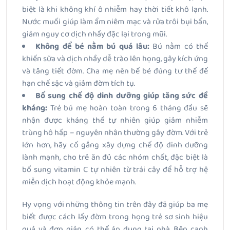
biệt là khi không khí ô nhiễm hay thời tiết khô lạnh.
Nước muối giúp làm ẩm niêm mạc và rửa trôi bụi bẩn,
giảm nguy cơ dịch nhầy đặc lại trong mũi.
Không để bé nằm bú quá lâu:
Bú nằm có thể
khiến sữa và dịch nhầy dễ trào lên họng, gây kích ứng
và tăng tiết đờm. Cha mẹ nên bế bé đúng tư thế để
hạn chế sặc và giảm đờm tích tụ.
Bổ sung chế độ dinh dưỡng giúp tăng sức đề
kháng:
Trẻ bú mẹ hoàn toàn trong 6 tháng đầu sẽ
nhận được kháng thể tự nhiên giúp giảm nhiễm
trùng hô hấp – nguyên nhân thường gây đờm. Với trẻ
lớn hơn, hãy cố gắng xây dựng chế độ dinh dưỡng
lành mạnh, cho trẻ ăn đủ các nhóm chất, đặc biệt là
bổ sung vitamin C tự nhiên từ trái cây để hỗ trợ hệ
miễn dịch hoạt động khỏe mạnh.
Hy vọng với những thông tin trên đây đã giúp ba mẹ
biết được cách lấy đờm trong họng trẻ sơ sinh hiệu
quả và đơn giản, có thể áp dụng tại nhà. Bên cạnh