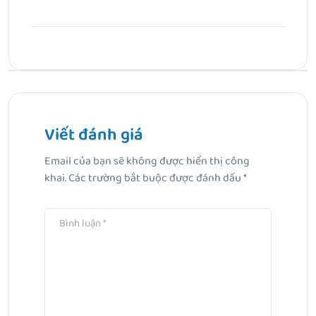
Bài Trước
Nhiệt độ bình thường của trẻ sơ sinh bao nhiêu là chuẩn
Viết đánh giá
Bài Tiếp Theo
Email của bạn sẽ không được hiển thị công
Bé bị rôm sảy tắm lá gì? Gợi ý 6 loại lá lành tính và hiệu
khai.
Các trường bắt buộc được đánh dấu
*
quả dùng tại nhà