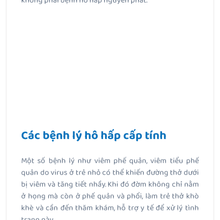
không phải bệnh hô hấp nguyên phát.
Các bệnh lý hô hấp cấp tính
Một số bệnh lý như viêm phế quản, viêm tiểu phế
quản do virus ở trẻ nhỏ có thể khiến đường thở dưới
bị viêm và tăng tiết nhầy. Khi đó đờm không chỉ nằm
ở họng mà còn ở phế quản và phổi, làm trẻ thở khò
khè và cần đến thăm khám, hỗ trợ y tế để xử lý tình
trạng này.