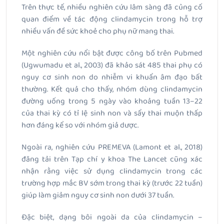
Trên thực tế, nhiều nghiên cứu lâm sàng đã củng cố
quan điểm về tác động clindamycin trong hỗ trợ
nhiều vấn đề sức khoẻ cho phụ nữ mang thai.
Một nghiên cứu nổi bật được công bố trên Pubmed
(Ugwumadu et al., 2003) đã khảo sát 485 thai phụ có
nguy cơ sinh non do nhiễm vi khuẩn âm đạo bất
thường. Kết quả cho thấy, nhóm dùng clindamycin
đường uống trong 5 ngày vào khoảng tuần 13–22
của thai kỳ có tỉ lệ sinh non và sẩy thai muộn thấp
hơn đáng kể so với nhóm giả dược.
Ngoài ra, nghiên cứu PREMEVA (Lamont et al., 2018)
đăng tải trên Tạp chí y khoa The Lancet cũng xác
nhận rằng việc sử dụng clindamycin trong các
trường hợp mắc BV sớm trong thai kỳ (trước 22 tuần)
giúp làm giảm nguy cơ sinh non dưới 37 tuần.
Đặc biệt, dạng bôi ngoài da của clindamycin –