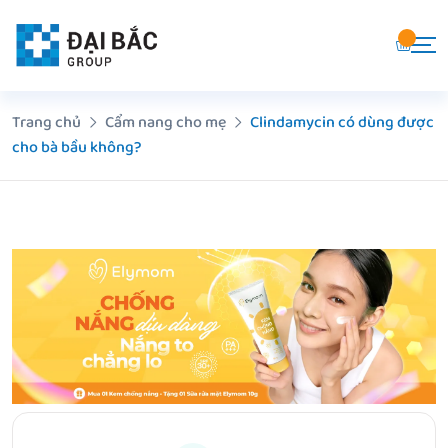
Chuyển
đến
nội
dung
Trang chủ
Cẩm nang cho mẹ
Clindamycin có dùng được
cho bà bầu không?