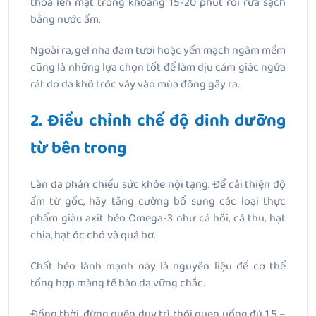
thoa lên mặt trong khoảng 15-20 phút rồi rửa sạch
bằng nước ấm.
Ngoài ra, gel nha đam tươi hoặc yến mạch ngâm mềm
cũng là những lựa chọn tốt để làm dịu cảm giác ngứa
rát do da khô tróc vảy vào mùa đông gây ra.
2. Điều chỉnh chế độ dinh dưỡng
từ bên trong
Làn da phản chiếu sức khỏe nội tạng. Để cải thiện độ
ẩm từ gốc, hãy tăng cường bổ sung các loại thực
phẩm giàu axit béo Omega-3 như cá hồi, cá thu, hạt
chia, hạt óc chó và quả bơ.
Chất béo lành mạnh này là nguyên liệu để cơ thể
tổng hợp màng tế bào da vững chắc.
Đồng thời, đừng quên duy trì thói quen uống đủ 1.5 –