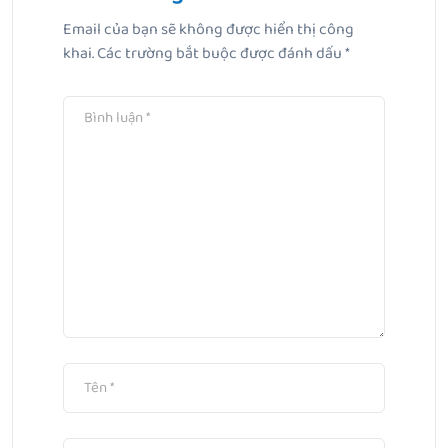
Email của bạn sẽ không được hiển thị công
Bài Tiếp Theo
khai.
Các trường bắt buộc được đánh dấu
*
Nhiệt độ bình thường của trẻ sơ sinh bao nhiêu là chuẩn