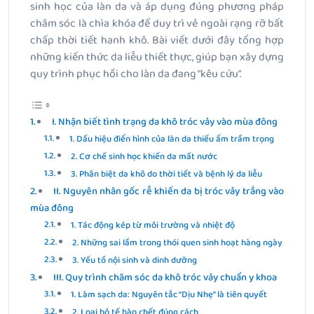
sinh học của làn da và áp dụng đúng phương pháp
chăm sóc là chìa khóa để duy trì vẻ ngoài rạng rỡ bất
chấp thời tiết hanh khô. Bài viết dưới đây tổng hợp
những kiến thức da liễu thiết thực, giúp bạn xây dựng
quy trình phục hồi cho làn da đang “kêu cứu”.
I. Nhận biết tình trạng da khô tróc vảy vào mùa đông
1. Dấu hiệu điển hình của làn da thiếu ẩm trầm trọng
2. Cơ chế sinh học khiến da mất nước
3. Phân biệt da khô do thời tiết và bệnh lý da liễu
II. Nguyên nhân gốc rễ khiến da bị tróc vảy trắng vào
mùa đông
1. Tác động kép từ môi trường và nhiệt độ
2. Những sai lầm trong thói quen sinh hoạt hàng ngày
3. Yếu tố nội sinh và dinh dưỡng
III. Quy trình chăm sóc da khô tróc vảy chuẩn y khoa
1. Làm sạch da: Nguyên tắc “Dịu Nhẹ” là tiên quyết
2. Loại bỏ tế bào chết đúng cách