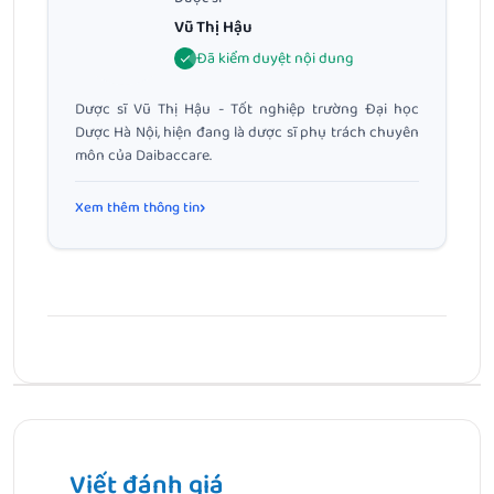
Vũ Thị Hậu
Đã kiểm duyệt nội dung
Dược sĩ Vũ Thị Hậu - Tốt nghiệp trường Đại học
Dược Hà Nội, hiện đang là dược sĩ phụ trách chuyên
môn của Daibaccare.
Xem thêm thông tin
Bài Trước
Cách rửa mặt vào mùa đông: Bí quyết giữ da ẩm mượt,
không nứt nẻ chuẩn y khoa
Viết đánh giá