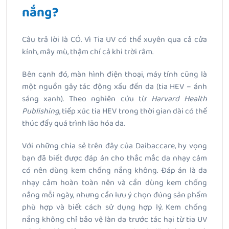
nắng?
Câu trả lời là CÓ. Vì Tia UV có thể xuyên qua cả cửa
kính, mây mù, thậm chí cả khi trời râm.
Bên cạnh đó, màn hình điện thoại, máy tính cũng là
một nguồn gây tác động xấu đến da (tia HEV – ánh
sáng xanh). Theo nghiên cứu từ
Harvard Health
Publishing
, tiếp xúc tia HEV trong thời gian dài có thể
thúc đẩy quá trình lão hóa da.
Với những chia sẻ trên đây của Daibaccare, hy vọng
bạn đã biết được đáp án cho thắc mắc da nhạy cảm
có nên dùng kem chống nắng không. Đáp án là da
nhạy cảm hoàn toàn nên và cần dùng kem chống
nắng mỗi ngày, nhưng cần lưu ý chọn đúng sản phẩm
phù hợp và biết cách sử dụng hợp lý. Kem chống
nắng không chỉ bảo vệ làn da trước tác hại từ tia UV