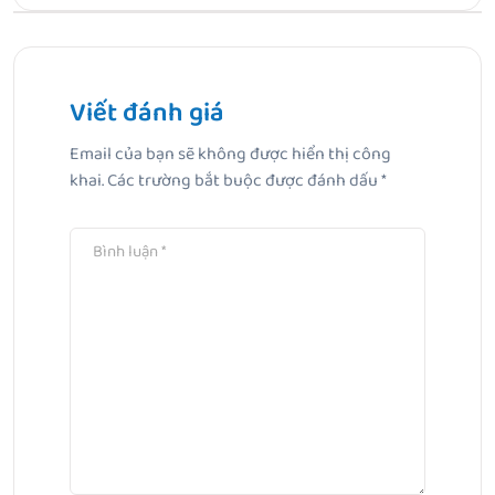
Bài Trước
Top 5 kem đánh răng cho bé 2 tuổi và lưu ý ba mẹ cần
biết
Viết đánh giá
Email của bạn sẽ không được hiển thị công
Bài Tiếp Theo
khai.
Các trường bắt buộc được đánh dấu
*
[Cập nhật 2025] 10 kem đánh răng cho bé 1 tuổi được mẹ
Việt tin chọn