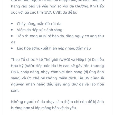
Bởi những người có làn da nhạy cảm, dễ kích ứng có
hàng rào bảo vệ yếu hơn so với da thường. Khi tiếp
xúc với tia cực tím (UVA, UVB), da dễ bị:
Cháy nắng, mẩn đỏ, rát da
Viêm da tiếp xúc ánh sáng
Tổn thương ADN tế bào da, tăng nguy cơ ung thư
da
Lão hóa sớm: xuất hiện nếp nhăn, đốm nâu
Theo Tổ chức Y tế Thế giới (WHO) và Hiệp hội Da liễu
Hoa Kỳ (AAD), tiếp xúc tia UV cao sẽ gây tổn thương
DNA, cháy nắng, nhạy cảm với ánh sáng (dị ứng ánh
sáng) và ức chế hệ thống miễn dịch. Tia UV cũng là
nguyên nhân hàng đầu gây ung thư da và lão hóa
sớm.
Những người có da nhạy cảm thậm chí còn dễ bị ảnh
hưởng hơn vì lớp màng bảo vệ da yếu.