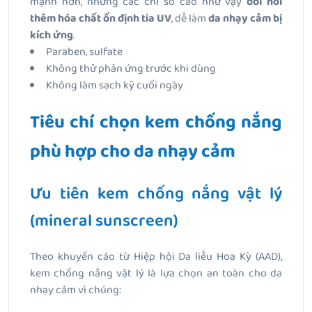
mạnh hơn, nhưng các chỉ số cao như vậy
đòi hỏi
thêm hóa chất ổn định tia UV
, dễ làm
da nhạy cảm bị
kích ứng
.
Paraben, sulfate
Không thử phản ứng trước khi dùng
Không làm sạch kỹ cuối ngày
Tiêu chí chọn kem chống nắng
phù hợp cho da nhạy cảm
Ưu tiên kem chống nắng vật lý
(mineral sunscreen)
Theo khuyến cáo từ Hiệp hội Da liễu Hoa Kỳ (AAD),
kem chống nắng vật lý là lựa chọn an toàn cho da
nhạy cảm vì chúng: