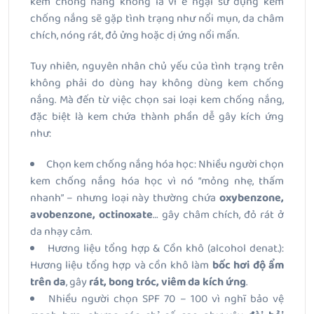
kem chống nắng không là vì e ngại sử dụng kem
chống nắng sẽ gặp tình trạng như nổi mụn, da châm
chích, nóng rát, đỏ ửng hoặc dị ứng nổi mẩn.
Tuy nhiên, nguyên nhân chủ yếu của tình trạng trên
không phải do dùng hay không dùng kem chống
nắng. Mà đến từ việc chọn sai loại kem chống nắng,
đặc biệt là kem chứa thành phần dễ gây kích ứng
như:
Chọn kem chống nắng hóa học:
Nhiều người chọn
kem chống nắng hóa học vì nó “mỏng nhẹ, thấm
nhanh” – nhưng loại này thường chứa
oxybenzone,
avobenzone, octinoxate
… gây châm chích, đỏ rát ở
da nhạy cảm.
Hương liệu tổng hợp &
Cồn khô (alcohol denat.):
Hương liệu tổng hợp và cồn khô làm
bốc hơi độ ẩm
trên da
, gây
rát, bong tróc, viêm da kích ứng
.
Nhiều người chọn SPF 70 – 100 vì nghĩ bảo vệ