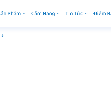
Sản Phẩm
Cẩm Nang
Tin Tức
Điểm B
má