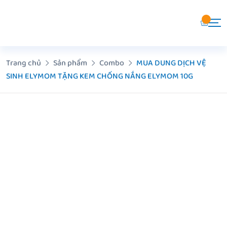
Chuyển
đến
nội
dung
Trang chủ
Sản phẩm
Combo
MUA DUNG DỊCH VỆ
SINH ELYMOM TẶNG KEM CHỐNG NẮNG ELYMOM 10G
Z