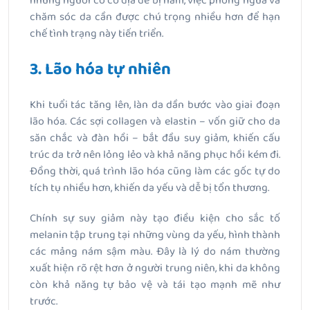
những người có cơ địa dễ bị nám, việc phòng ngừa và
chăm sóc da cần được chú trọng nhiều hơn để hạn
chế tình trạng này tiến triển.
3. Lão hóa tự nhiên
Khi tuổi tác tăng lên, làn da dần bước vào giai đoạn
lão hóa. Các sợi collagen và elastin – vốn giữ cho da
săn chắc và đàn hồi – bắt đầu suy giảm, khiến cấu
trúc da trở nên lỏng lẻo và khả năng phục hồi kém đi.
Đồng thời, quá trình lão hóa cũng làm các gốc tự do
tích tụ nhiều hơn, khiến da yếu và dễ bị tổn thương.
Chính sự suy giảm này tạo điều kiện cho sắc tố
melanin tập trung tại những vùng da yếu, hình thành
các mảng nám sậm màu. Đây là lý do nám thường
xuất hiện rõ rệt hơn ở người trung niên, khi da không
còn khả năng tự bảo vệ và tái tạo mạnh mẽ như
trước.