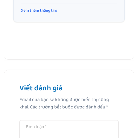
Xem thêm thông tin
Bài Trước
Bị nám ở tay: Nguyên nhân và cách cải thiện sắc tố da
hiệu quả
Viết đánh giá
Email của bạn sẽ không được hiển thị công
Bài Tiếp Theo
khai.
Các trường bắt buộc được đánh dấu
*
Top 10 kem đánh răng cho bé 18 tháng bắt đầu tập đánh
răng