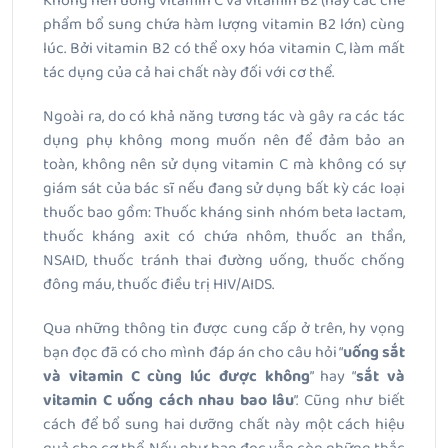
Không nên uống vitamin C và vitamin B2 (hay các chế
phẩm bổ sung chứa hàm lượng vitamin B2 lớn) cùng
lúc. Bởi vitamin B2 có thể oxy hóa vitamin C, làm mất
tác dụng của cả hai chất này đối với cơ thể.
Ngoài ra, do có khả năng tương tác và gây ra các tác
dụng phụ không mong muốn nên để đảm bảo an
toàn, không nên sử dụng vitamin C mà không có sự
giám sát của bác sĩ nếu đang sử dụng bất kỳ các loại
thuốc bao gồm: Thuốc kháng sinh nhóm beta lactam,
thuốc kháng axit có chứa nhôm, thuốc an thần,
NSAID, thuốc tránh thai đường uống, thuốc chống
đông máu, thuốc điều trị HIV/AIDS.
Qua những thông tin được cung cấp ở trên, hy vọng
bạn đọc đã có cho mình đáp án cho câu hỏi “
uống sắt
và vitamin C cùng lúc được không
” hay “
sắt và
vitamin C uống cách nhau bao lâu
”. Cũng như biết
cách để bổ sung hai dưỡng chất này một cách hiệu