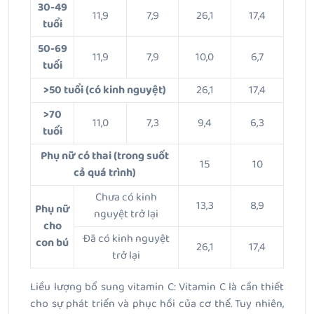
30-49
11,9
7,9
26,1
17,4
tuổi
50-69
11,9
7,9
10,0
6,7
tuổi
>50 tuổi (có kinh nguyệt)
26,1
17,4
>70
11,0
7,3
9,4
6,3
tuổi
Phụ nữ có thai (trong suốt
15
10
cả quá trình)
Chưa có kinh
13,3
8,9
Phụ nữ
nguyệt trở lại
cho
Đã có kinh nguyệt
con bú
26,1
17,4
trở lại
Liều lượng bổ sung vitamin C: Vitamin C là cần thiết
cho sự phát triển và phục hồi của cơ thể. Tuy nhiên,