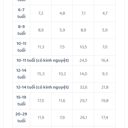
6-7
7,2
4,8
7,1
4,7
tuổi
8-9
8,9
5,9
8,9
5,9
tuổi
10-11
11,3
7,5
10,5
7,0
tuổi
10-11 tuổi (có kinh nguyệt)
24,5
16,4
12-14
15,3
10,2
14,0
9,3
tuổi
12-14 tuổi (có kinh nguyệt)
32,6
21,8
15-19
17,5
11,6
29,7
19,8
tuổi
20-29
11,9
7,9
26,1
17,4
tuổi