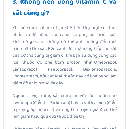
3. Không nên uống vitamin C và
sắt cùng gì?
Khi bổ sung sắt, nên hạn chế tiêu thụ một số thực
phẩm và đồ uống sau: canxi, cà phê, sữa, nước giải
khát có gas,… vì chúng có thể ảnh hưởng đến quá
trình hấp thu sắt. Bên cạnh đó, khả năng hấp thu sắt
của cơ thể cũng bị giảm đi khi bạn sử dụng cùng các
loại thuốc ức chế bơm proton như Omeprazol,
Lansoprazol, Pantoprazol, Dexlansoprazole,
Esomeprazol, bởi các loại thuốc này có khả năng làm
giảm độ acid trong dạ dày.
Ngoài ra, việc uống sắt cùng lúc với các thuốc như
Levodopa (điều trị Parkinson) hay Levothyroxin (điều
trị suy giáp, bướu cổ và ung thư tuyến giáp) có thể
làm giảm hiệu quả của thuốc điều trị.