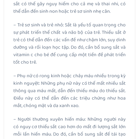
sắt có thể gây nguy hiểm cho cả mẹ và thai nhi, có
thể dẫn đến sinh non hoặc trẻ sơ sinh nhẹ cân.
– Trẻ sơ sinh và trẻ nhỏ: Sắt là yếu tố quan trọng cho
sự phát triển thể chất và não bộ của trẻ. Thiếu sắt ở
trẻ có thể dẫn đến các vấn đề như chậm lớn, suy dinh
dưỡng và rối loạn học tập. Do đó, cần bổ sung sắt và
vitamin c cho bé để cung cấp một tiền đề phát triển
tốt cho trẻ.
– Phụ nữ có rong kinh hoặc chảy máu nhiều trong kỳ
kinh nguyệt: Những phụ nữ này có thể mất nhiều sắt
thông qua máu mất, dẫn đến thiếu máu do thiếu sắt.
Điều này có thể dẫn đến các triệu chứng như hoa
mắt, chóng mặt và da xanh xao.
– Người thường xuyên hiến máu: Những người này
có nguy cơ thiếu sắt cao hơn do mất đi lượng sắt lớn
mỗi lần hiến máu. Do đó, cần bổ sung sắt để tái tạo