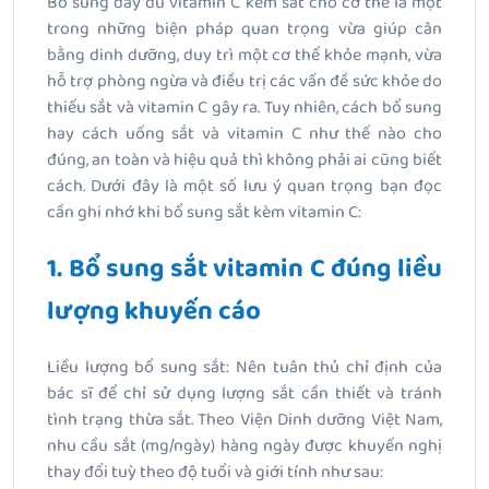
Bổ sung đầy đủ vitamin C kèm sắt cho cơ thể là một
trong những biện pháp quan trọng vừa giúp cân
bằng dinh dưỡng, duy trì một cơ thể khỏe mạnh, vừa
hỗ trợ phòng ngừa và điều trị các vấn đề sức khỏe do
thiếu sắt và vitamin C gây ra. Tuy nhiên, cách bổ sung
hay cách uống sắt và vitamin C như thế nào cho
đúng, an toàn và hiệu quả thì không phải ai cũng biết
cách. Dưới đây là một số lưu ý quan trọng bạn đọc
cần ghi nhớ khi bổ sung sắt kèm vitamin C:
1. Bổ sung sắt vitamin C đúng liều
lượng khuyến cáo
Liều lượng bổ sung sắt: Nên tuân thủ chỉ định của
bác sĩ để chỉ sử dụng lượng sắt cần thiết và tránh
tình trạng thừa sắt. Theo Viện Dinh dưỡng Việt Nam,
nhu cầu sắt (mg/ngày) hàng ngày được khuyến nghị
thay đổi tuỳ theo độ tuổi và giới tính như sau: