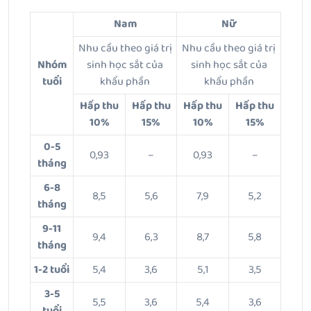
Nam
Nữ
Nhu cầu theo giá trị
Nhu cầu theo giá trị
Nhóm
sinh học sắt của
sinh học sắt của
tuổi
khẩu phần
khẩu phần
Hấp thu
Hấp thu
Hấp thu
Hấp thu
10%
15%
10%
15%
0-5
0,93
–
0,93
–
tháng
6-8
8,5
5,6
7,9
5,2
tháng
9-11
9,4
6,3
8,7
5,8
tháng
1-2 tuổi
5,4
3,6
5,1
3,5
3-5
5,5
3,6
5,4
3,6
tuổi