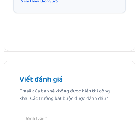
Xem thêm thông tin
Bài Trước
5 Điều cần biết về Zinc Oxide trong kem chống nắng để
lựa chọn đúng
Viết đánh giá
Email của bạn sẽ không được hiển thị công
Bài Tiếp Theo
khai.
Các trường bắt buộc được đánh dấu
*
Phân loại kem chống nắng phổ biến hiện nay: Hiểu đúng
để chọn chuẩn