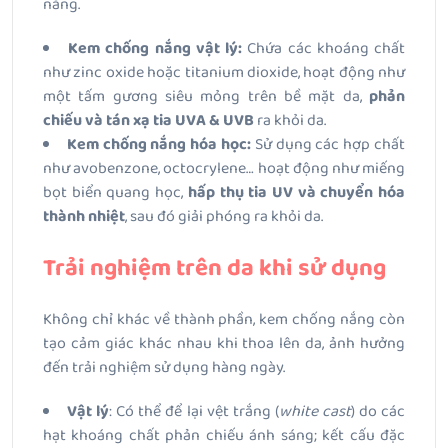
nắng.
Kem chống nắng vật lý:
Chứa các khoáng chất
như zinc oxide hoặc titanium dioxide, hoạt động như
một tấm gương siêu mỏng trên bề mặt da,
phản
chiếu và tán xạ tia UVA & UVB
ra khỏi da.
Kem chống nắng hóa học:
Sử dụng các hợp chất
như avobenzone, octocrylene… hoạt động như miếng
bọt biển quang học,
hấp thụ tia UV và chuyển hóa
thành nhiệt
, sau đó giải phóng ra khỏi da.
Trải nghiệm trên da khi sử dụng
Không chỉ khác về thành phần, kem chống nắng còn
tạo cảm giác khác nhau khi thoa lên da, ảnh hưởng
đến trải nghiệm sử dụng hàng ngày.
Vật lý
: Có thể để lại vệt trắng (
white cast
) do các
hạt khoáng chất phản chiếu ánh sáng; kết cấu đặc